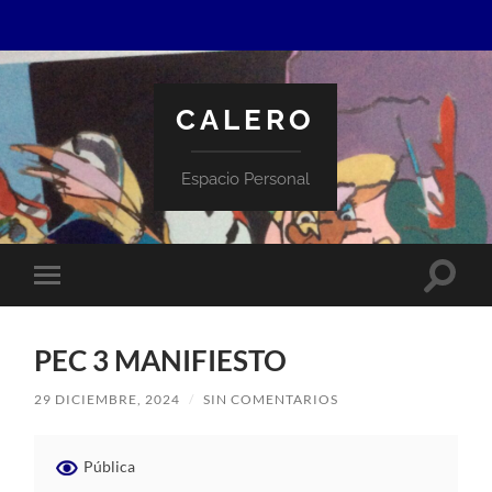
CALERO
Espacio Personal
Altern
Alternar
el
el
campo
menú
de
móvil
búsqu
PEC 3 MANIFIESTO
29 DICIEMBRE, 2024
/
SIN COMENTARIOS
Pública